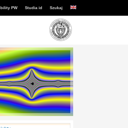
bility PW
Studia id
Szukaj