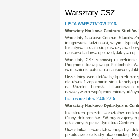
Warsztaty CSZ
LISTA WARSZTATÓW 2016-...
Warsztaty Naukowe Centrum Studiów
Warsztaty Naukowe Centrum Studiów Z
integrowania ludzi nauki, w tym stypend
Inicjatywa ta stała się płaszczyzną do
naukowo-badawczej oraz dydaktycznej.
Warsztaty CSZ stanowią uzupełnienie 
Programu Rozwojowego Politechniki Wa
wzmocnienie potencjału naukowo-dydakt
Uczestnicy warsztatów będą mieli okaz
ale również zapoznania się z tematyk
na Uczelni. Formuła kilkudniowych 
nawiązywania współpracy między róż
Lista warsztatów 2009-2015
Warsztaty Naukowo-Dydaktyczne Cen
Inicjatorem projektu warsztatów nauk
Grupy doktorantów PW organizujących 
ogłaszanych przez Dyrektora Centrum.
Uczestnikami warsztatów mogą być dokto
przedstawiciele kadry akademickiej. P