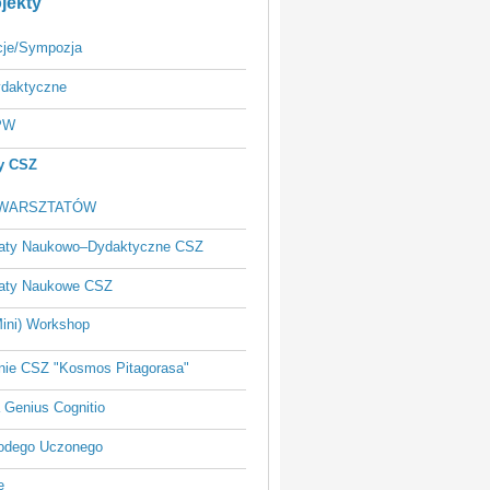
jekty
cje/Sympozja
ydaktyczne
 PW
y CSZ
 WARSZTATÓW
aty Naukowo–Dydaktyczne CSZ
aty Naukowe CSZ
ini) Workshop
nie CSZ "Kosmos Pitagorasa"
 Genius Cognitio
odego Uczonego
e