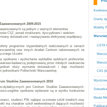
Pro
Konferen
Granty d
 Zaawansowanych 2009-2015
Mobility
aawansowanych są jednym z ważnych elementów
ystów CSZ, ponad strukturami, dyscyplinami i wiekiem.
Warsztat
 wymiany doświadczeń i nawiązywania efektywnej współpracy
LISTA
oferty programów stypendialnych realizowanych w ramach
rszawskiej oraz innych działań Centrum nakierowanych na
ycznego Uczelni.
Warszt
ję spotkania i wysłuchania wykładów wybitnych profesorów,
Warszt
ą naukowo-badawczą podejmowaną przez młodych naukowców
spotkań służy wymianie doświadczeń i daje możliwość
nymi jednostkami Politechniki Warszawskiej.
CAS (M
Wyróżnie
trum Studiów Zaawansowanych 2010
owo-dydaktycznych jest Centrum Studiów Zaawansowanych.
Statuetka
poszczególne spotkania wybierane są w wyniku konkursów
Medal Mł
ranci, studenci PW, najlepsi uczniowie szkół średnich oraz
rojekt ma charakter szkół weekendowych dających możliwość
Publikacj