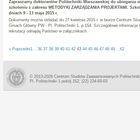
Zapraszamy doktorantów Politechniki Warszawskiej do ubiegania si
szkoleniu z zakresu METODYKI ZARZĄDZANIA PROJEKTAMI. Szkole
dniach 9 - 13 maja 2015 r.
Dokumenty można składać do 27 kwietnia 2015 r. w biurze Centrum S
Gmach Główny PW - Pl. Politechniki 1, p.154. Szczegółowe informacje 
rekrutacji odnajdą Państwo w załącznikach.
« Poprzedni
1
...
36
37
38
39
40
41
42
43
44
45
46
47
48
49
...
62
© 2013-2026 Centrum Studiów Zaawansowanych Politechnik
Pl. Politechniki 1 pokój 152, (22) 234-60-03