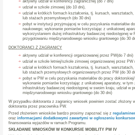
aktywny udział w konferencji zagranicznej (do 7 dni)
udział w szkole zimowej (do 10 dni),
udział w krótkich formach kształcenia, tj. kursach, warsztatac
lub stażach przemysłowych (do 30 dni)
pobyt w instytucji przyjmującej w celu pozyskania materiałów do
naukowego; wykonanie pomiarów korzystając z unikatowej apara
wykorzystaniem dużej infrastruktury badawczej niedostępnej w 
przygotowaniu międzynarodowego wniosku grantowego (do 30 dn
DOKTORANCI Z ZAGRANICY
aktywny udział w konferencji organizowanej przez PW(do 7 dni)
udział w szkole letniej/szkole zimowej organizowanej przez PW (
udział w krótkich formach kształcenia, tj. kursach, warsztatac
lub stażach przemysłowych organizowanych przez PW (do 30 dn
pobyt w PW w celu pozyskania materiałów do pracy doktorskiej
wykonanie pomiarów korzystając z unikatowej aparatury, w tym
infrastruktury badawczej niedostępnej w swoim kraju, udział w 
międzynarodowego wniosku grantowego (do 30 dni)
W przypadku doktoranta z zagranicy wniosek powinien zostać złożony 
doktoranta przez pracownika PW.
Przed złożeniem wniosków bardzo prosimy zapoznać się z
regulamine
oraz
informacjami dodatkowymi zawartymi w ogłoszeniu konkurs
finansowania wyjazdów w ramach Programu.
SKŁADANIE WNIOSKÓW W KONKURSIE MOBILITY PW IV