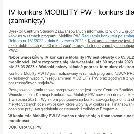
IV konkurs MOBILITY PW - konkurs dla
(zamknięty)
Dyrektor Centrum Studiów Zaawansowanych informuje, iż w dniu 1 grudni
konkurs w ramach programu Mobility PW.
Regulamin konkursu po zmiana
Rektora nr 151/2022 z dnia 6 czerwca 2022 r.
Konkurs skierowany jest d
szkół doktorskich (do 40 roku życia), którzy do tej pory nie byli bene
PW2.
Nabór wniosków w IV konkursie Mobility PW jest otwarty do 09.01.2
mobilności, które rozpoczną się nie wcześniej niż 30 stycznia 2023 
niż 23.03.2023 r. Wnioski należy składać poprzez formularz elektroni
Konkurs Mobilty PW IV jest realizowany w ramach programu NAWA P
określonych wspólnym regulaminem MOBILITY PW oraz zgodnych z wy
poszczególnych projektów.
Postępowanie konkursowe przeprowadzane jest przez Centrum Studió
Wnioski ocenia Komisja Konkursowa Mobility PW powołana decyzją Rek
1 września 2021 r. Wynikiem postępowania konkursowego będzie lista s
merytorycznych ocen wniosków, które wpłyną w konkursie. Finansowani
ocenione przy uwzględnieniu dostępnych środków w Programie.
W konkursie Mobility PW IV można ubiegać się o finansowanie nas
mobilności:
DOKTORANCI PW