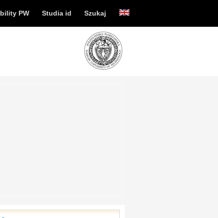
bility PW
Studia id
Szukaj