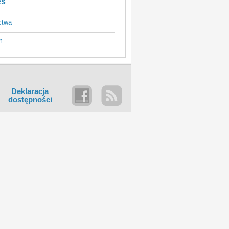
es
ctwa
m
Deklaracja
dostępności