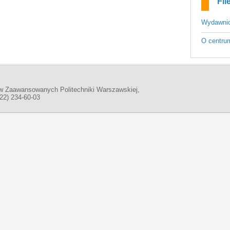
Fil
Wydawni
O centru
w Zaawansowanych Politechniki Warszawskiej,
(22) 234-60-03