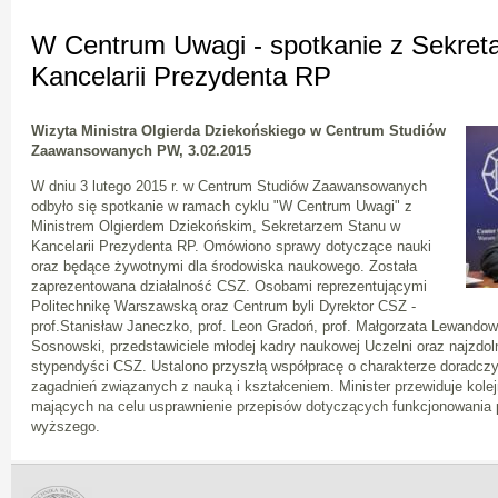
W Centrum Uwagi - spotkanie z Sekret
Kancelarii Prezydenta RP
Wizyta Ministra Olgierda Dziekońskiego w Centrum Studiów
Zaawansowanych PW, 3.02.2015
W dniu 3 lutego 2015 r. w Centrum Studiów Zaawansowanych
odbyło się spotkanie w ramach cyklu "W Centrum Uwagi" z
Ministrem Olgierdem Dziekońskim, Sekretarzem Stanu w
Kancelarii Prezydenta RP. Omówiono sprawy dotyczące nauki
oraz będące żywotnymi dla środowiska naukowego. Została
zaprezentowana działalność CSZ. Osobami reprezentującymi
Politechnikę Warszawską oraz Centrum byli Dyrektor CSZ -
prof.Stanisław Janeczko, prof. Leon Gradoń, prof. Małgorzata Lewando
Sosnowski, przedstawiciele młodej kadry naukowej Uczelni oraz najzdoln
stypendyści CSZ. Ustalono przyszłą współpracę o charakterze doradcz
zagadnień związanych z nauką i kształceniem. Minister przewiduje kole
mających na celu usprawnienie przepisów dotyczących funkcjonowania 
wyższego.