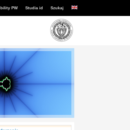
bility PW
Studia id
Szukaj