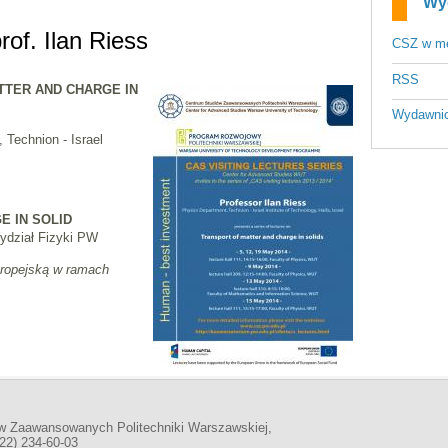
Wy
rof. Ilan Riess
CSZ w m
RSS
TTER AND CHARGE IN
Wydawni
 Technion - Israel
E IN SOLID
Wydział Fizyki PW
ropejską w ramach
w Zaawansowanych Politechniki Warszawskiej,
(22) 234-60-03