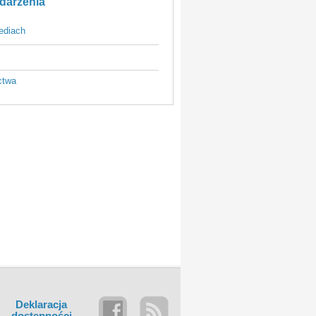
darzenia
ediach
ctwa
Deklaracja