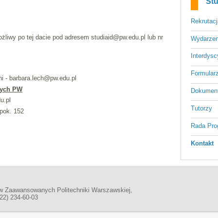
Stu
Rekrutacj
ożliwy po tej dacie pod adresem studiaid@pw.edu.pl lub nr
Wydarzen
Interdysc
Formular
i - barbara.lech@pw.edu.pl
nych PW
Dokumen
u.pl
Tutorzy
pok. 152
Rada Pr
Kontakt
w Zaawansowanych Politechniki Warszawskiej,
(22) 234-60-03