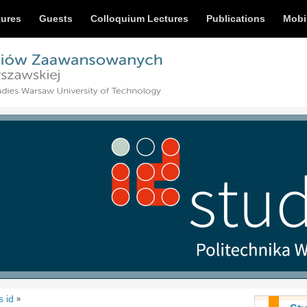
tures
Guests
Colloquium Lectures
Publications
Mobi
s id
»