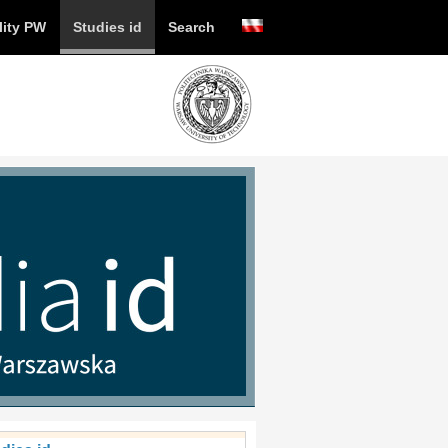
lity PW
Studies id
Search