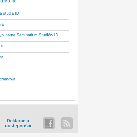
dies id
a studia ID
ia
yplinarne Seminarium Studiów ID
ze
ty
ogramowa
Deklaracja
dostępności